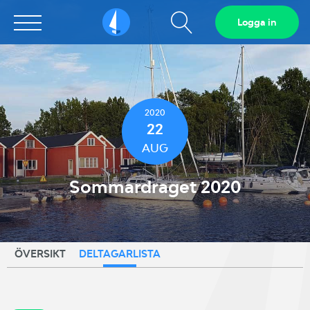
Visa
Logga in
Sailarena
sökfält
2020
22
AUG
Sommardraget 2020
ÖVERSIKT
DELTAGARLISTA