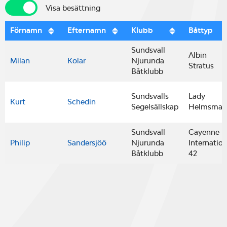
Visa besättning
Visa besättning
Förnamn
Efternamn
Klubb
Båttyp
Sundsvall
Albin
Milan
Kolar
Njurunda
Stratus
Båtklubb
Sundsvalls
Lady
Kurt
Schedin
Segelsällskap
Helmsman
Sundsvall
Cayenne
Philip
Sandersjöö
Njurunda
Internation
Båtklubb
42