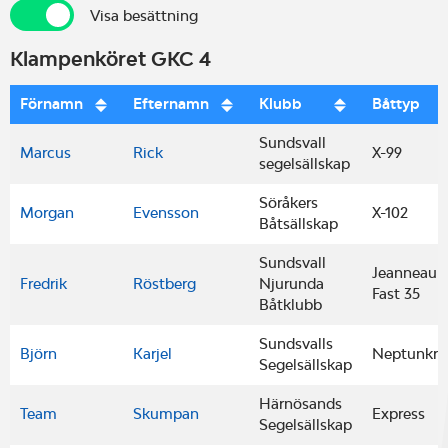
Visa besättning
Visa besättning
Klampenköret GKC 4
Förnamn
Efternamn
Klubb
Båttyp
Sundsvall
Marcus
Rick
X-99
segelsällskap
Söråkers
Morgan
Evensson
X-102
Båtsällskap
Sundsvall
Jeanneau 
Fredrik
Röstberg
Njurunda
Fast 35
Båtklubb
Sundsvalls
Björn
Karjel
Neptunkry
Segelsällskap
Härnösands
Team
Skumpan
Express
Segelsällskap