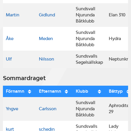
Sundsvall
Martin
Gidlund
Njurunda
Elan 310
Båtklubb
Sundsvall
Åke
Meden
Njurunda
Hydra
Båtklubb
Sundsvalls
Ulf
Nilsson
Neptunkry
Segelsällskap
Sommardraget
Förnamn
Efternamn
Klubb
Båttyp
Sundsvall
Aphrodite
Yngve
Carlsson
Njurunda
29
Båtklubb
Sundsvalls
Lady
kurt
schedin