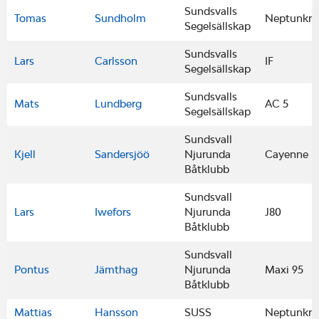
Sundsvalls
Tomas
Sundholm
Neptunkry
Segelsällskap
Sundsvalls
Lars
Carlsson
IF
Segelsällskap
Sundsvalls
Mats
Lundberg
AC 5
Segelsällskap
Sundsvall
Kjell
Sandersjöö
Njurunda
Cayenne In
Båtklubb
Sundsvall
Lars
Iwefors
Njurunda
J80
Båtklubb
Sundsvall
Pontus
Jämthag
Njurunda
Maxi 95
Båtklubb
Mattias
Hansson
SUSS
Neptunkry