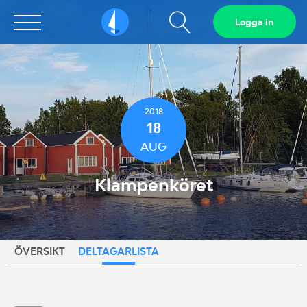
Visa
Logga in
Sailarena
sökfält
2018
18
AUG
Klampenköret
ÖVERSIKT
DELTAGARLISTA