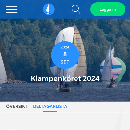
Visa
Logga in
Sailarena
sökfält
2024
8
SEP
Klampenköret 2024
ÖVERSIKT
DELTAGARLISTA