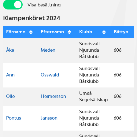
Visa besättning
Visa besättning
Klampenköret 2024
Förnamn
Efternamn
Klubb
Båttyp
Sundsvall
Åke
Meden
Njurunda
606
Båtklubb
Sundsvall
Ann
Osswald
Njurunda
606
Båtklubb
Umeå
Olle
Heimersson
606
Segelsällskap
Sundsvall
Pontus
Jansson
Njurunda
606
Båtklubb
Sundsvall