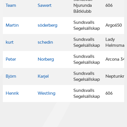
Team
Sawert
Njurunda
606
Båtklubb
Sundsvalls
Martin
söderberg
Argo650
Segelsällskap
Sundsvalls
Lady
kurt
schedin
Segelsällskap
Helmsman
Sundsvalls
Peter
Norberg
Arcona 34
Segelsällskap
Sundsvalls
Björn
Karjel
Neptunkry
Segelsällskap
Sundsvalls
Henrik
Westling
606
Segelsällskap