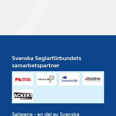
Svenska Seglarförbundets
samarbetspartner
Sailarena - en del av Svenska