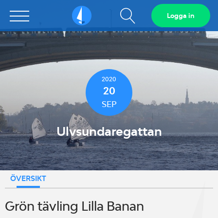
Visa
Logga in
Sailarena
sökfält
2020
20
SEP
Ulvsundaregattan
ÖVERSIKT
Grön tävling Lilla Banan