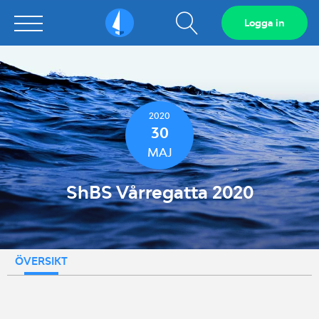
Visa
Logga in
Sailarena
sökfält
2020
30
MAJ
ShBS Vårregatta 2020
ÖVERSIKT