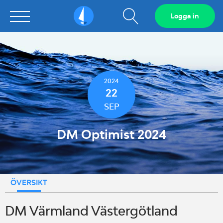
Visa
Logga in
Sailarena
sökfält
2024
22
SEP
DM Optimist 2024
ÖVERSIKT
DM Värmland Västergötland