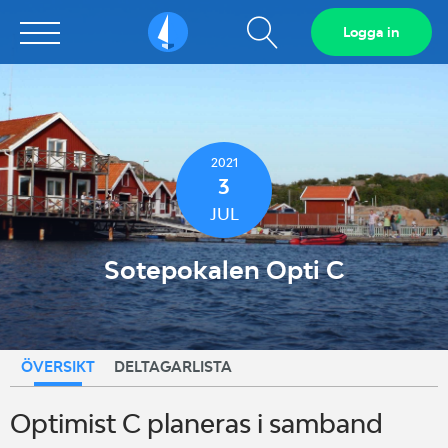
Visa
Logga in
Sailarena
sökfält
2021
3
JUL
Sotepokalen Opti C
ÖVERSIKT
DELTAGARLISTA
Optimist C planeras i samband