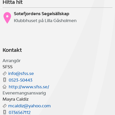
Hitta hit
Sotefjordens Segelsällskap
Klubbhuset på Lilla Gåsholmen
Kontakt
Arrangör
SFSS
info@sfss.se
0523-50443
http://www.sfss.se/
Evenemangsansvarig
Mayra Caldiz
mcaldiz@yahoo.com
0736567112