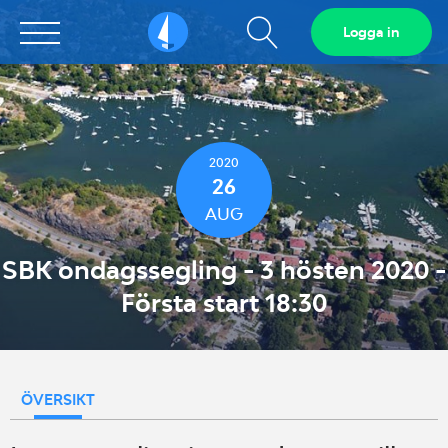
Visa
Logga in
Sailarena
sökfält
2020
26
AUG
SBK ondagssegling - 3 hösten 2020 -
Första start 18:30
ÖVERSIKT