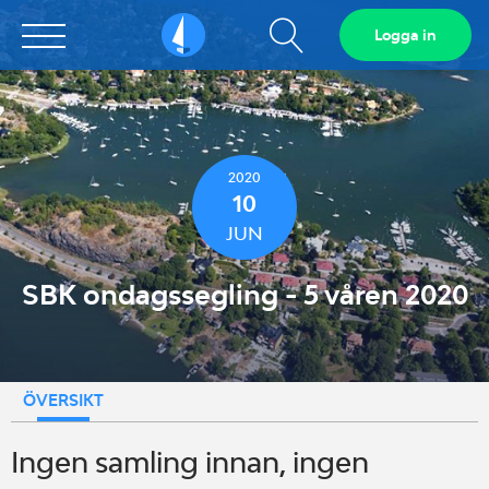
Visa
Logga in
Sailarena
sökfält
2020
10
JUN
SBK ondagssegling - 5 våren 2020
ÖVERSIKT
Ingen samling innan, ingen