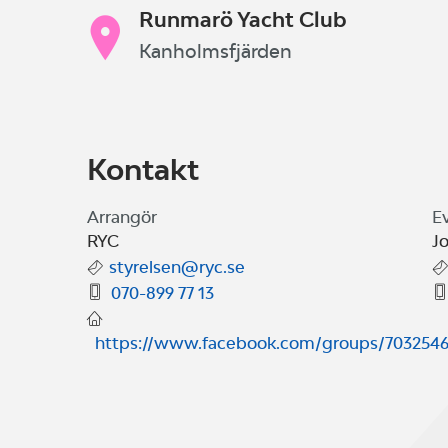
Runmarö Yacht Club
Kanholmsfjärden
Kontakt
Arrangör
E
RYC
J
styrelsen@ryc.se
070-899 77 13
https://www.facebook.com/groups/703254