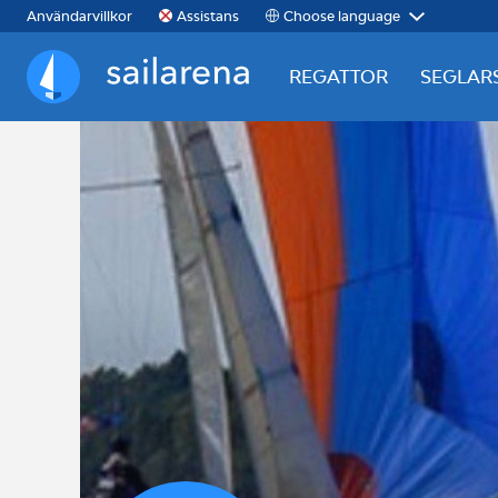
Choose language
Användarvillkor
Assistans
REGATTOR
SEGLAR
Sailarena