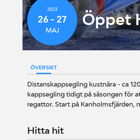
2023
Öppet 
26 - 27
MAJ
ÖVERSIKT
Distanskappsegling kustnära - ca 1
kappsegling tidigt på säsongen för a
regattor. Start på Kanholmsfjärden,
Hitta hit