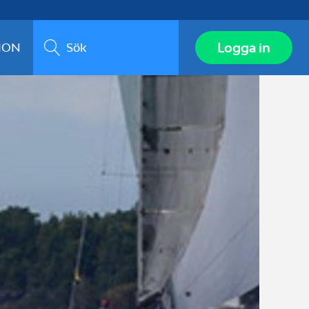
Sök
Logga in
ION