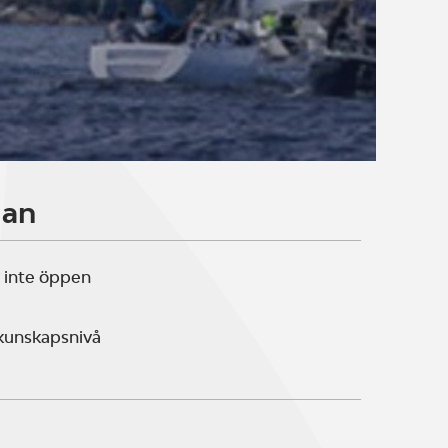
lan
 inte öppen
 kunskapsnivå