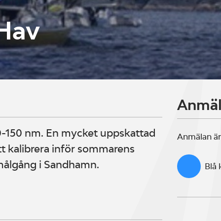
Hav
Anmä
20-150 nm. En mycket uppskattad
Anmälan är
tt kalibrera inför sommarens
 målgång i Sandhamn.
Blå