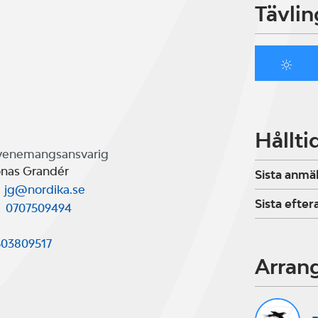
Tävlin
Hållti
venemangsansvarig
onas Grandér
Sista anmä
jg@nordika.se
Sista efte
0707509494
603809517
Arran