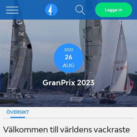
Visa
Logga in
Sailarena
sökfält
2023
26
AUG
GranPrix 2023
ÖVERSIKT
Välkommen till världens vackraste