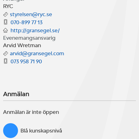
RYC
styrelsen@ryc.se
070-899 77 13
http://gransegel.se/
Evenemangsansvarig
Arvid Wretman
arvid@gransegel.com
073 958 71 90
Anmälan
Anmälan är inte öppen
Blå kunskapsnivå