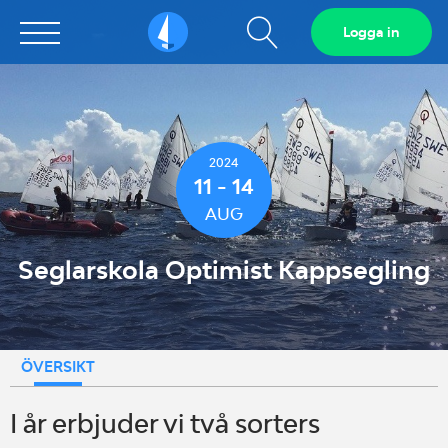
Visa
Logga in
Sailarena
sökfält
2024
11 - 14
AUG
Seglarskola Optimist Kappsegling
ÖVERSIKT
I år erbjuder vi två sorters