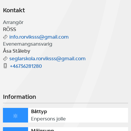
Kontakt
Arrangör
RÖSS
info.rorviksss@gmail.com
Evenemangsansvarig
Åsa Ståleby
seglarskola.rorviksss@gmail.com
+46736281280
Information
Båttyp
Enpersons jolle
Målgrupp