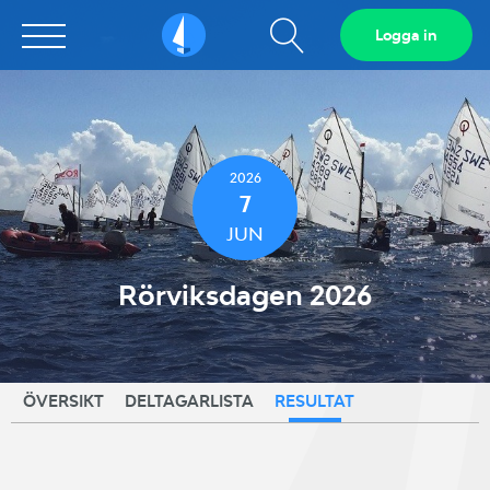
Visa
Logga in
Sailarena
sökfält
2026
7
JUN
Rörviksdagen 2026
ÖVERSIKT
DELTAGARLISTA
RESULTAT