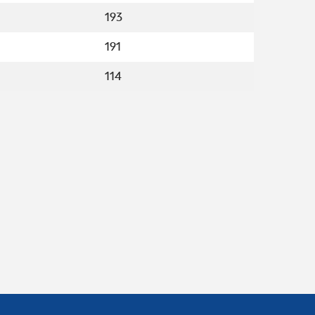
193
191
114