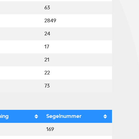
63
2849
24
17
21
22
73
ning
Segelnummer
169