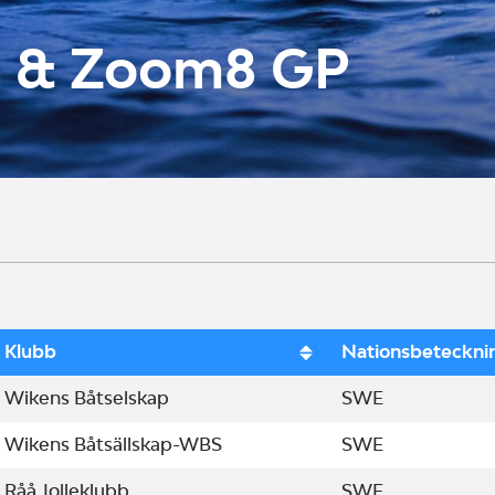
 & Zoom8 GP
Klubb
Nationsbeteckni
Wikens Båtselskap
SWE
Wikens Båtsällskap-WBS
SWE
Råå Jolleklubb
SWE