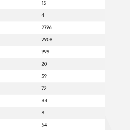
15
4
2796
2908
999
20
59
72
88
8
54