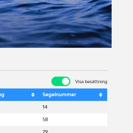
Visa besättning
Visa besättning
ng
Segelnummer
14
58
29