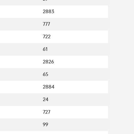
2883
777
722
61
2826
65
2884
24
727
99