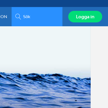
Sök
Logga in
ION