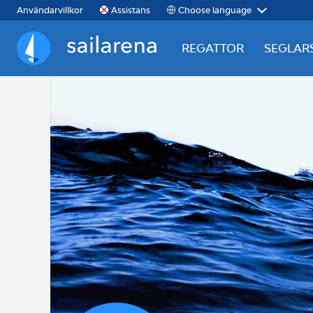
Choose language
Användarvillkor
Assistans
REGATTOR
SEGLAR
Sailarena