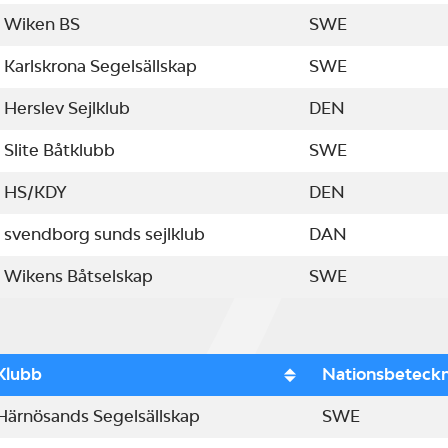
Wiken BS
SWE
Karlskrona Segelsällskap
SWE
Herslev Sejlklub
DEN
Slite Båtklubb
SWE
HS/KDY
DEN
svendborg sunds sejlklub
DAN
Wikens Båtselskap
SWE
Klubb
Nationsbeteck
Härnösands Segelsällskap
SWE