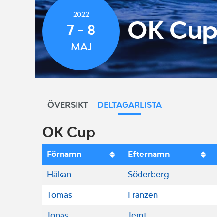
2022
OK Cup
7 - 8
MAJ
ÖVERSIKT
DELTAGARLISTA
OK Cup
Förnamn
Efternamn
Håkan
Söderberg
Tomas
Franzen
Jonas
Jemt