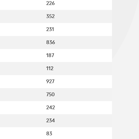
226
352
231
836
187
112
927
750
242
234
83