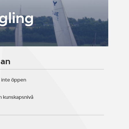
gling
lan
 inte öppen
n kunskapsnivå