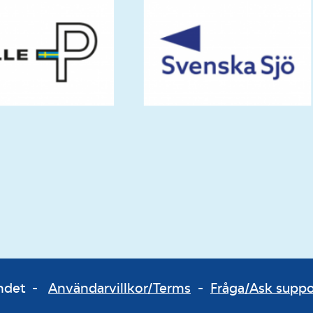
bundet -
Användarvillkor/Terms
-
Fråga/Ask supp