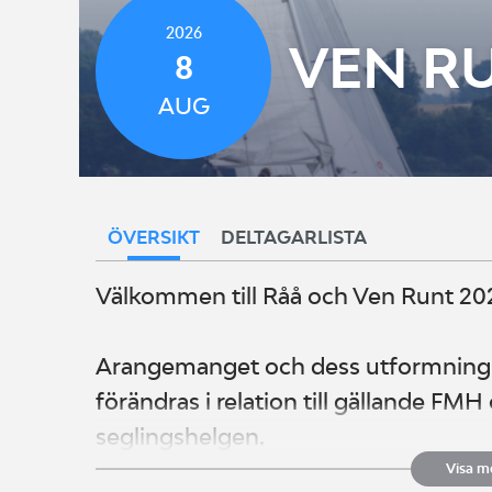
2026
VEN RU
8
AUG
ÖVERSIKT
DELTAGARLISTA
Välkommen till Råå och Ven Runt 20
Arangemanget och dess utformning 
förändras i relation till gällande FMH 
seglingshelgen.
Visa m