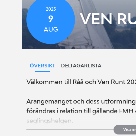
2025
VEN RU
9
AUG
ÖVERSIKT
DELTAGARLISTA
Välkommen till Råå och Ven Runt 20
Arangemanget och dess utformning 
förändras i relation till gällande FMH 
seglingshelgen.
Visa m