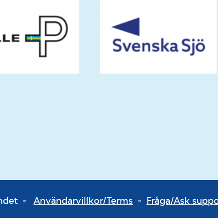
bundet -
Användarvillkor/Terms
-
Fråga/Ask supp