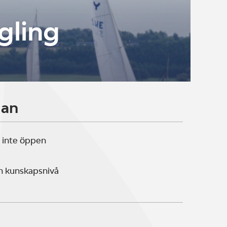
gling
lan
 inte öppen
n kunskapsnivå