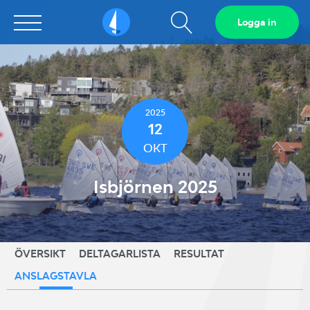
Visa
Logga in
Sailarena
sökfält
2025
12
OKT
Isbjörnen 2025
ÖVERSIKT
DELTAGARLISTA
RESULTAT
ANSLAGSTAVLA