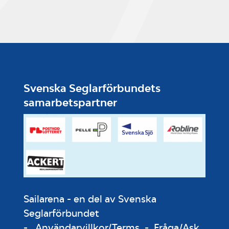
Svenska Seglarförbundets
samarbetspartner
Sailarena - en del av Svenska
Seglarförbundet
-
Användarvillkor/Terms
-
Fråga/Ask