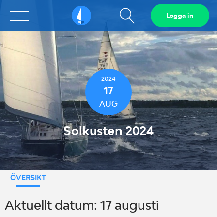
Visa
Logga in
Sailarena
sökfält
2024
17
AUG
Solkusten 2024
ÖVERSIKT
Aktuellt datum: 17 augusti