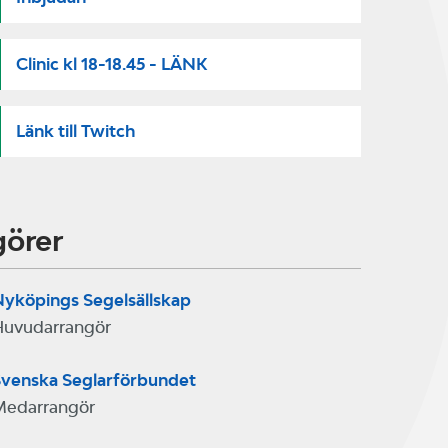
Clinic kl 18-18.45 - LÄNK
Länk till Twitch
görer
yköpings Segelsällskap
Huvudarrangör
venska Seglarförbundet
Medarrangör