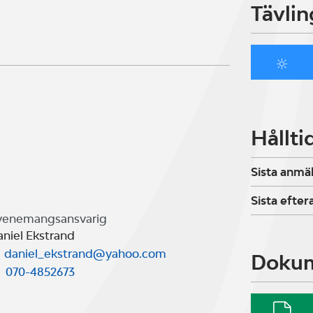
mbitionen att före varje regatta
Tävlin
trix för att bli en bättre e-seglare.
la era seglare i klubbhuset för en
Hållti
timistjolleförbundet, Nyköpings
rbundet
Sista anmä
Sista efte
venemangsansvarig
aniel Ekstrand
daniel_ekstrand@yahoo.com
Doku
070-4852673