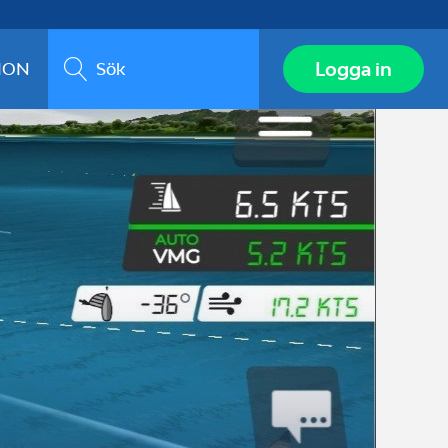
Sök
Logga in
ION