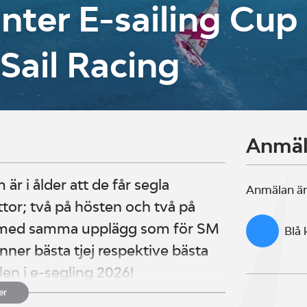
nter E-sailing Cup 
Sail Racing
Anmä
 är i ålder att de får segla
Anmälan är
ttor; två på hösten och två på
ace med samma upplägg som för SM
Blå
inner bästa tjej respektive bästa
alen i e-segling 2026!
er