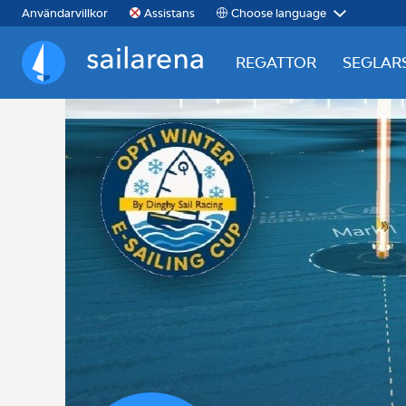
Choose language
Användarvillkor
Assistans
REGATTOR
SEGLAR
Sailarena