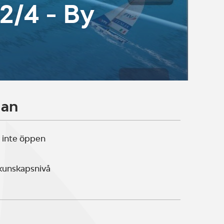
2/4 - By
lan
 inte öppen
 kunskapsnivå