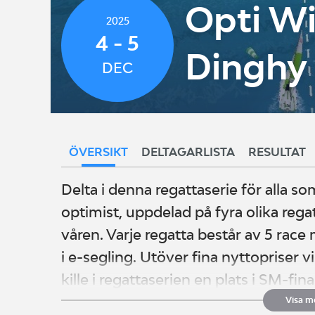
Opti Wi
2025
4 - 5
Dinghy 
DEC
ÖVERSIKT
DELTAGARLISTA
RESULTAT
Delta i denna regattaserie för alla som
optimist, uppdelad på fyra olika rega
våren. Varje regatta består av 5 r
i e-segling. Utöver fina nyttopriser v
kille i regattaserien en plats i SM-fin
Visa m