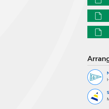
Arran
N
S