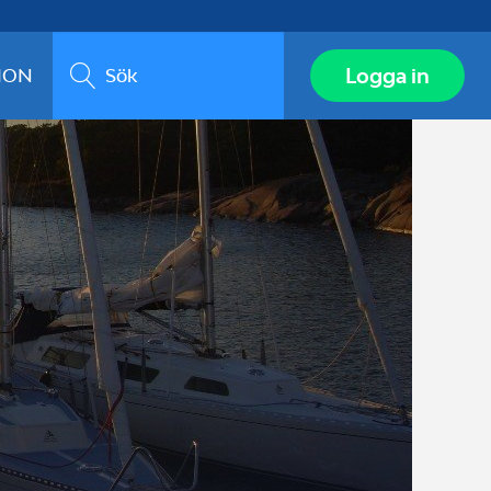
Sök
Logga in
ION