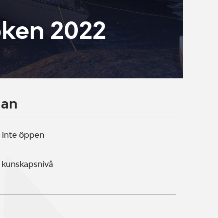
oken 2022
lan
 inte öppen
 kunskapsnivå