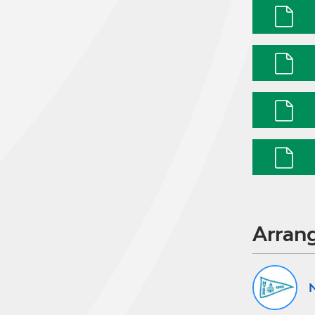
Arran
N