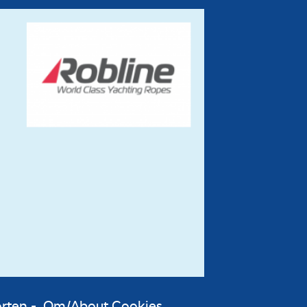
orten
-
Om/About Cookies