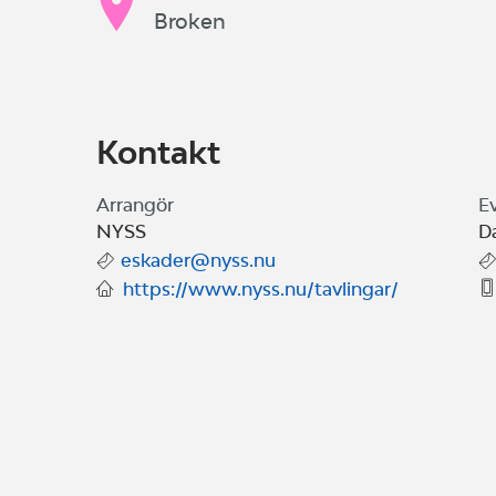
Broken
Kontakt
Arrangör
E
NYSS
D
eskader@nyss.nu
https://www.nyss.nu/tavlingar/