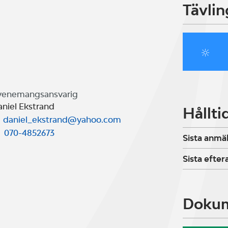
Tävlin
venemangsansvarig
aniel Ekstrand
Hållti
daniel_ekstrand@yahoo.com
070-4852673
Sista anmä
Sista efte
Doku