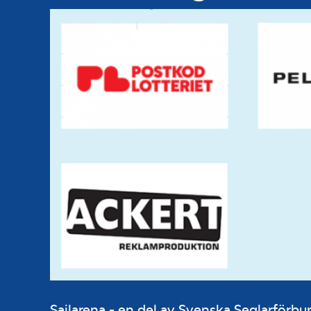
Sailarena - en del av Svenska Seglarför