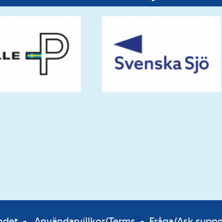
bundet -
Användarvillkor/Terms
-
Fråga/Ask supp