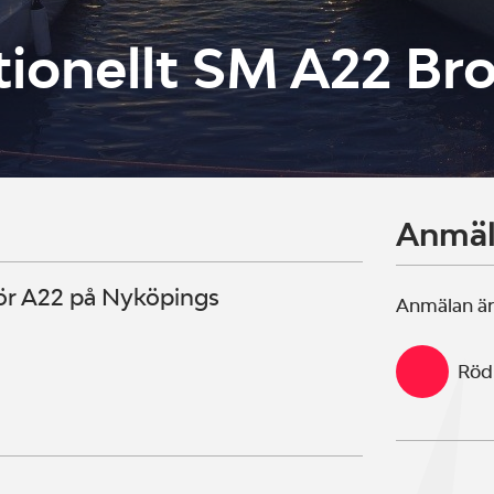
tionellt SM A22 Br
Anmä
för A22 på Nyköpings
Anmälan är
Röd