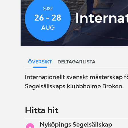
2022
Interna
26 - 28
AUG
ÖVERSIKT
DELTAGARLISTA
Internationellt svenskt mästerskap 
Segelsällskaps klubbholme Broken.
Hitta hit
Nyköpings Segelsällskap