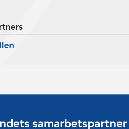
rtners
llen
undets samarbetspartner