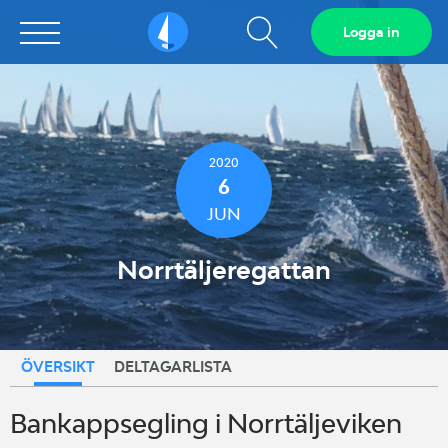
Visa
Logga in
Sailarena
sökfält
2020
6
JUN
Norrtäljeregattan
ÖVERSIKT
DELTAGARLISTA
Bankappsegling i Norrtäljeviken