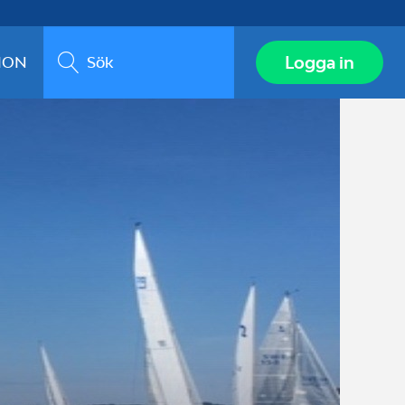
Sök
Logga in
ION