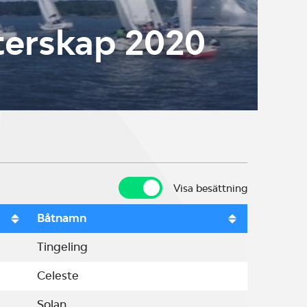
terskap 2020
Visa besättning
Visa besättning
Båtnamn
Tingeling
Celeste
Solan