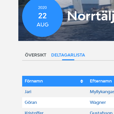
2020
Norrtä
22
AUG
ÖVERSIKT
DELTAGARLISTA
Förnamn
Efternamn
Jari
Myllykanga
Göran
Wagner
Kristoffer
Gustafsson