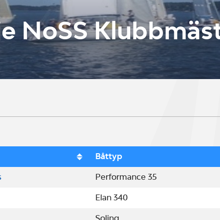
lje NoSS Klubbmäs
Båttyp
s
Performance 35
Elan 340
Soling