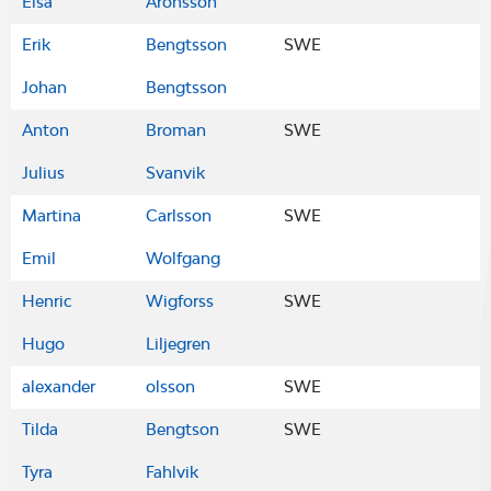
Elsa
Aronsson
Erik
Bengtsson
SWE
Johan
Bengtsson
Anton
Broman
SWE
Julius
Svanvik
Martina
Carlsson
SWE
Emil
Wolfgang
Henric
Wigforss
SWE
Hugo
Liljegren
alexander
olsson
SWE
Tilda
Bengtson
SWE
Tyra
Fahlvik