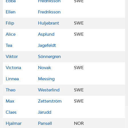
Ebba
Fredriksson
SWE
Ellen
Fredriksson
Filip
Huljebrant
SWE
Alice
Asplund
SWE
Tea
Jagefeldt
Viktor
Sönnergren
Victoria
Novak
SWE
Linnea
Messing
Theo
Westerlind
SWE
Max
Zetterström
SWE
Claes
Järudd
Hjalmar
Pansell
NOR