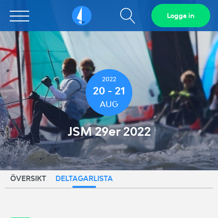
Visa
Logga in
Sailarena
sökfält
2022
20 - 21
AUG
JSM 29er 2022
ÖVERSIKT
DELTAGARLISTA