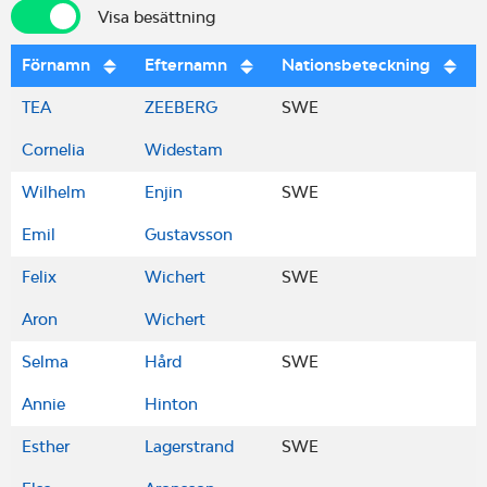
Visa besättning
Visa besättning
Förnamn
Efternamn
Nationsbeteckning
TEA
ZEEBERG
SWE
Cornelia
Widestam
Wilhelm
Enjin
SWE
Emil
Gustavsson
Felix
Wichert
SWE
Aron
Wichert
Selma
Hård
SWE
Annie
Hinton
Esther
Lagerstrand
SWE