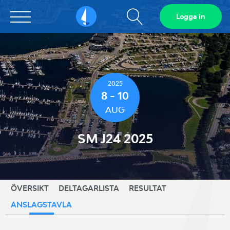
Visa
Logga in
Sailarena
sökfält
2025
8 - 10
AUG
SM J24 2025
ÖVERSIKT
DELTAGARLISTA
RESULTAT
ANSLAGSTAVLA