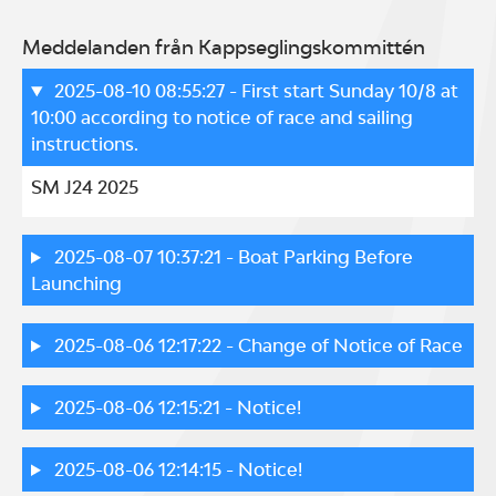
Meddelanden från Kappseglingskommittén
2025-08-10 08:55:27
- First start Sunday 10/8 at
10:00 according to notice of race and sailing
instructions.
SM J24 2025
2025-08-07 10:37:21
- Boat Parking Before
Launching
2025-08-06 12:17:22
- Change of Notice of Race
2025-08-06 12:15:21
- Notice!
2025-08-06 12:14:15
- Notice!