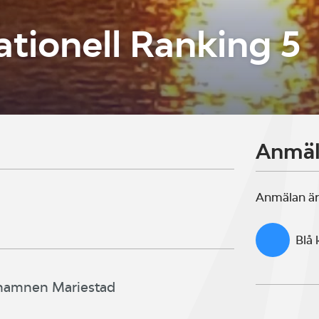
tionell Ranking 5
Anmä
Anmälan är
Blå
 hamnen Mariestad