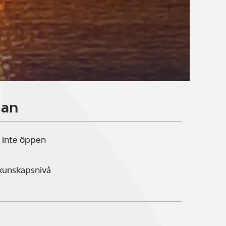
lan
 inte öppen
 kunskapsnivå