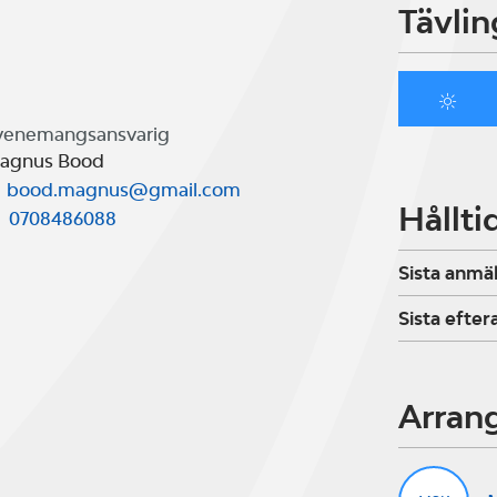
Tävlin
venemangsansvarig
agnus Bood
bood.magnus@gmail.com
Hållti
0708486088
Sista anmä
Sista efte
Arran