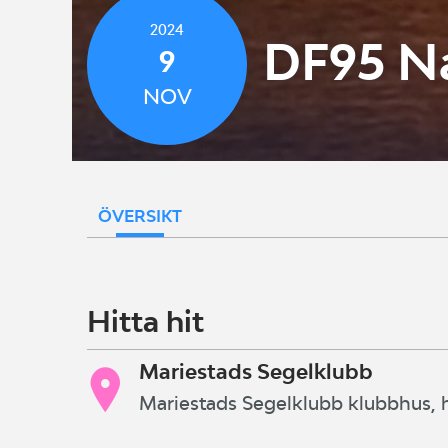
2024
DF95 Na
9
NOV
ÖVERSIKT
Hitta hit
Mariestads Segelklubb
Mariestads Segelklubb klubbhus,