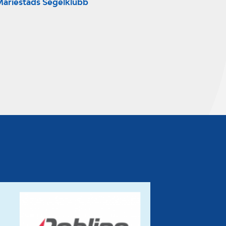
ariestads Segelklubb