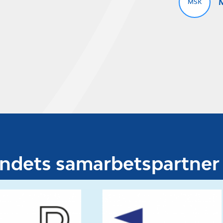
M
MSK
undets samarbetspartner