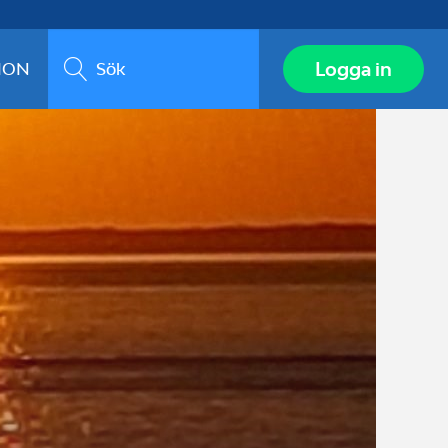
Sök
Logga in
ION