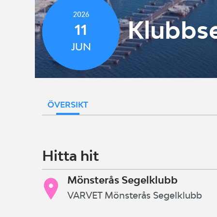
2026
Klubbse
11
JUN
ÖVERSIKT
Hitta hit
Mönsterås Segelklubb
VARVET Mönsterås Segelklubb