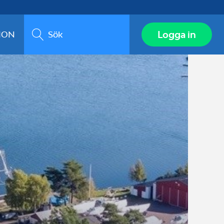
Sök
Logga in
ION