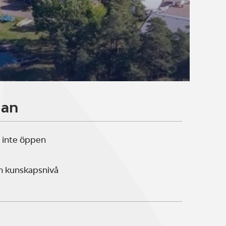
lan
 inte öppen
n kunskapsnivå