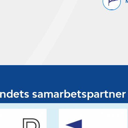
M
undets samarbetspartner