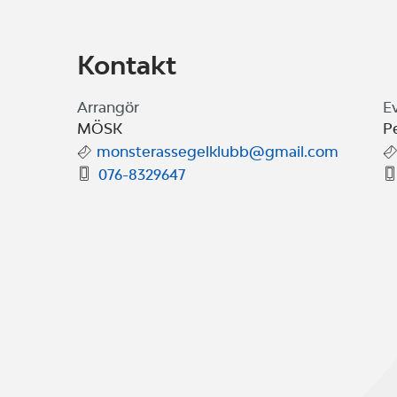
Kontakt
Arrangör
E
MÖSK
P
monsterassegelklubb@gmail.com
076-8329647