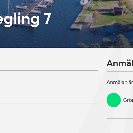
gling 7
Anmä
Anmälan är
Grö