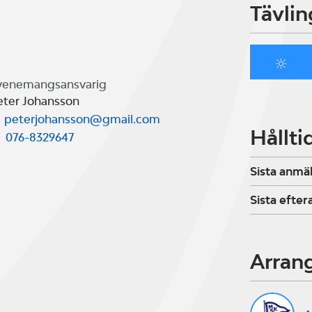
Tävlin
venemangsansvarig
eter Johansson
peterjohansson@gmail.com
Hållti
076-8329647
Sista anmä
Sista efte
Arran