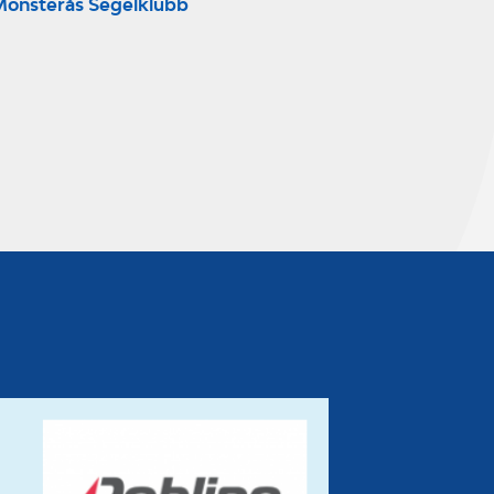
önsterås Segelklubb