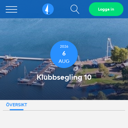
Visa
Logga in
Sailarena
sökfält
2026
6
AUG
Klubbsegling 10
ÖVERSIKT