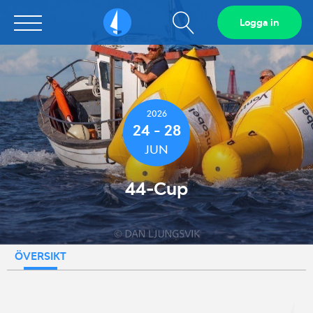
Visa
Logga in
Sailarena
sökfält
2026
24 - 28
JUN
44-Cup
ÖVERSIKT