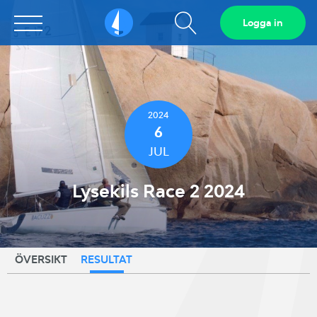
Visa
Logga in
Sailarena
sökfält
2024
6
JUL
Lysekils Race 2 2024
ÖVERSIKT
RESULTAT