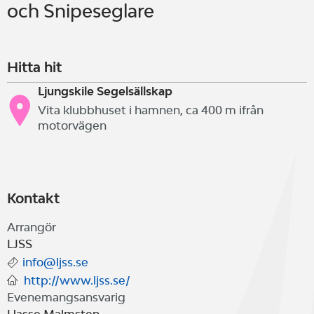
och Snipeseglare
Hitta hit
Ljungskile Segelsällskap
Vita klubbhuset i hamnen, ca 400 m ifrån
motorvägen
Kontakt
Arrangör
LJSS
info@ljss.se
http://www.ljss.se/
Evenemangsansvarig