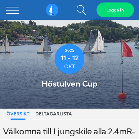
Visa
Logga in
Sailarena
sökfält
2025
11 - 12
OKT
Höstulven Cup
ÖVERSIKT
DELTAGARLISTA
Välkomna till Ljungskile alla 2.4mR-