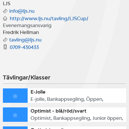
seglare att få träna och lära rutiner
LJS
info@ljs.nu
etc kring kappsegling.
http://www.ljs.nu/tavling/LJSCup/
Evenemangsansvarig
Fredrik Hellman
Välkomna!
tavling@ljs.nu
0709-430433
Tävlingar/Klasser
E-Jolle
E-jolle, Bankappsegling, Öppen,
Optimist - blå/röd/svart
Optimist, Bankappsegling, Junior öppen,