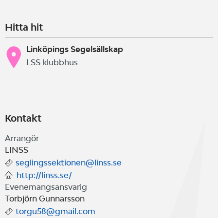
Hitta hit
Linköpings Segelsällskap
LSS klubbhus
Kontakt
Arrangör
LINSS
seglingssektionen@linss.se
http://linss.se/
Evenemangsansvarig
Torbjörn Gunnarsson
torgu58@gmail.com