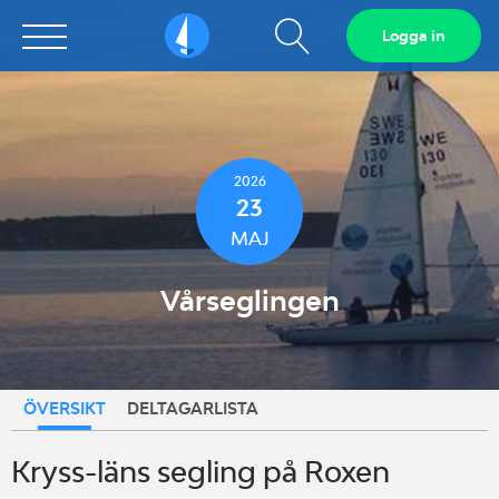
Visa
Logga in
Sailarena
sökfält
2026
23
MAJ
Vårseglingen
ÖVERSIKT
DELTAGARLISTA
Kryss-läns segling på Roxen