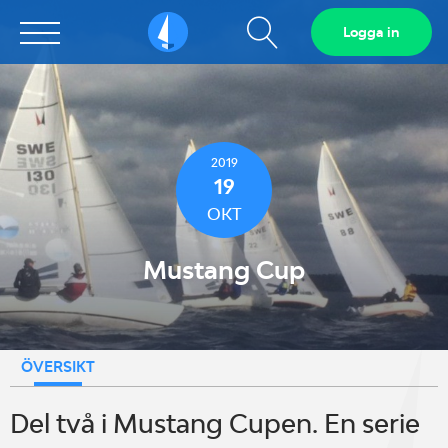
Visa
Logga in
Sailarena
sökfält
2019
19
OKT
Mustang Cup
ÖVERSIKT
Del två i Mustang Cupen. En serie