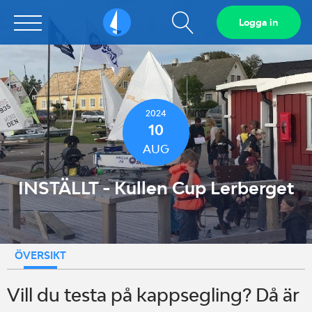
Visa
Logga in
Sailarena
sökfält
2024
10
AUG
INSTÄLLT - Kullen Cup Lerberget
ÖVERSIKT
Vill du testa på kappsegling? Då är