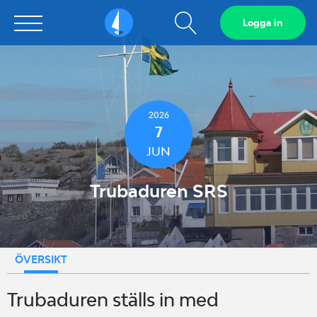
Visa
Logga in
Sailarena
sökfält
2026
7
JUN
Trubaduren SRS
ÖVERSIKT
Trubaduren ställs in med