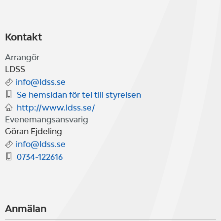
Kontakt
Arrangör
LDSS
info@ldss.se
Se hemsidan för tel till styrelsen
http://www.ldss.se/
Evenemangsansvarig
Göran Ejdeling
info@ldss.se
0734-122616
Anmälan