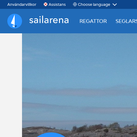
Choose language
Användarvillkor
Assistans
REGATTOR
SEGLAR
Sailarena