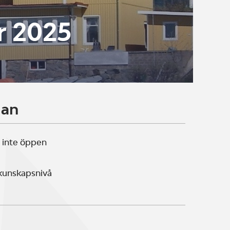
r 2025
lan
 inte öppen
 kunskapsnivå