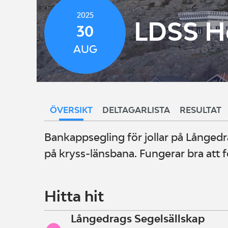
2025
LDSS Hö
30
AUG
ÖVERSIKT
DELTAGARLISTA
RESULTAT
Bankappsegling för jollar på Långed
på kryss-länsbana. Fungerar bra att fö
Hitta hit
Långedrags Segelsällskap