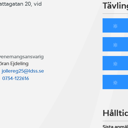
Tävlin
lattagatan 20, vid
venemangsansvarig
öran Ejdeling
jollereg25@ldss.se
0734-122616
Hållti
Sista anmä