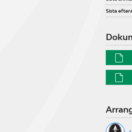
Sista efte
Doku
Arran
L