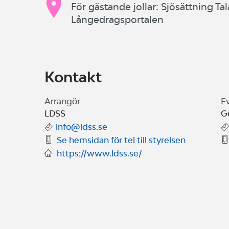
För gästande jollar: Sjösättning Ta
Långedragsportalen
Kontakt
Arrangör
E
LDSS
G
info@ldss.se
Se hemsidan för tel till styrelsen
https://www.ldss.se/