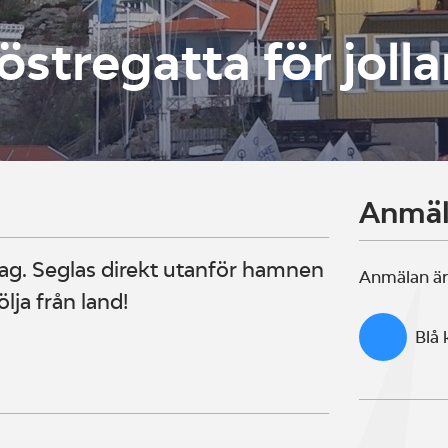
stregatta för jolla
Anmä
rag. Seglas direkt utanför hamnen
Anmälan är
lja från land!
Blå