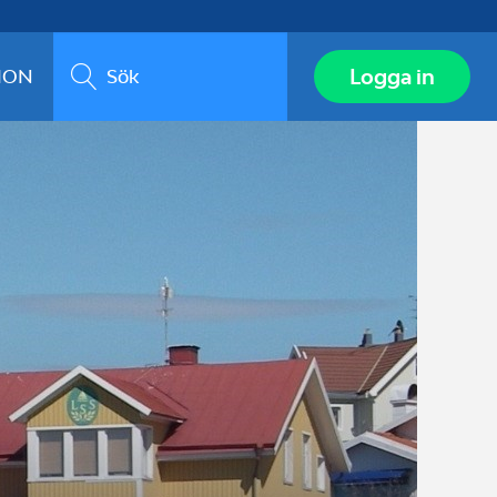
Sök
Logga in
ION