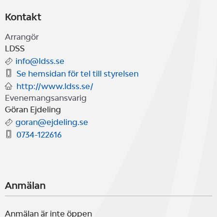
Kontakt
Arrangör
LDSS
info@ldss.se
Se hemsidan för tel till styrelsen
http://www.ldss.se/
Evenemangsansvarig
Göran Ejdeling
goran@ejdeling.se
0734-122616
Anmälan
Anmälan är inte öppen