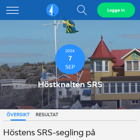
Visa
Logga in
Sailarena
sökfält
2024
7
SEP
Höstknalten SRS
ÖVERSIKT
RESULTAT
Höstens SRS-segling på