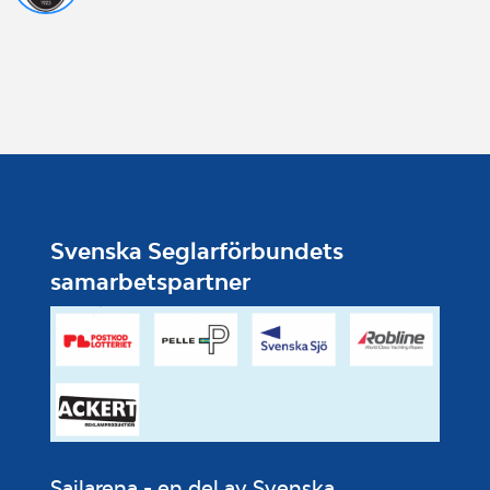
Svenska Seglarförbundets
samarbetspartner
Sailarena - en del av Svenska