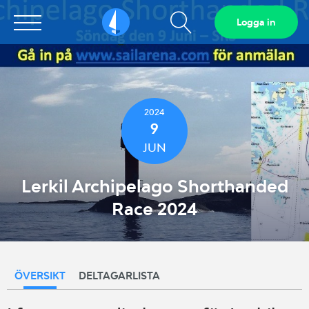
Visa
Logga in
Sailarena
sökfält
2024
9
JUN
Lerkil Archipelago Shorthanded
Race 2024
ÖVERSIKT
DELTAGARLISTA