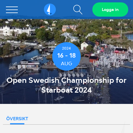
Visa
Logga in
Sailarena
sökfält
2024
16 - 18
AUG
Open Swedish Championship for
Starboat 2024
ÖVERSIKT