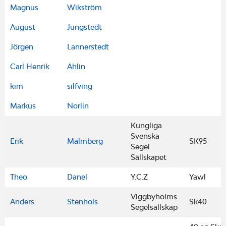
Magnus
Wikström
August
Jungstedt
Jörgen
Lannerstedt
Carl Henrik
Ahlin
kim
silfving
Markus
Norlin
Kungliga
Svenska
Erik
Malmberg
SK95
Segel
Sällskapet
Theo
Danel
Y.C.Z
Yawl
Viggbyholms
Anders
Stenhols
Sk40
Segelsällskap