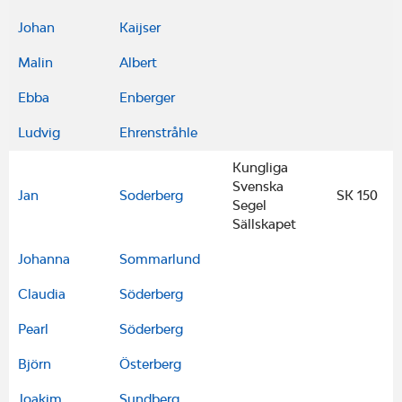
Johan
Kaijser
Malin
Albert
Ebba
Enberger
Ludvig
Ehrenstråhle
Kungliga
Svenska
Jan
Soderberg
SK 150
Segel
Sällskapet
Johanna
Sommarlund
Claudia
Söderberg
Pearl
Söderberg
Björn
Österberg
Joakim
Sundberg