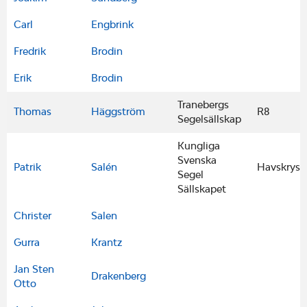
Carl
Engbrink
Fredrik
Brodin
Erik
Brodin
Tranebergs
Thomas
Häggström
R8
Segelsällskap
Kungliga
Svenska
Patrik
Salén
Havskryss
Segel
Sällskapet
Christer
Salen
Gurra
Krantz
Jan Sten
Drakenberg
Otto