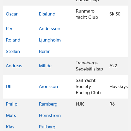
Runmarö
Oscar
Ekelund
Sk 30
Yacht Club
Per
Andersson
Roland
Ljungholm
Stellan
Berlin
Tranebergs
Andreas
Millde
A22
Segelsällskap
Sail Yacht
Ulf
Aronsson
Society
Havskryss
Racing Club
Philip
Ramberg
NJK
R6
Mats
Hemström
Klas
Rutberg