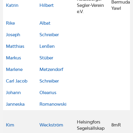
Bermuda
Katrin
Hilbert
Segler-Verein
Yawl
e.V.
Rike
Albat
Joseph
Schreiber
Matthias
Lenßen
Markus
Stüber
Marlene
Metzendorf
Carl Jacob
Schreiber
Johann
Olearius
Janneska
Romanowski
Helsingfors
Kim
Weckström
8mR
Segelsällskap