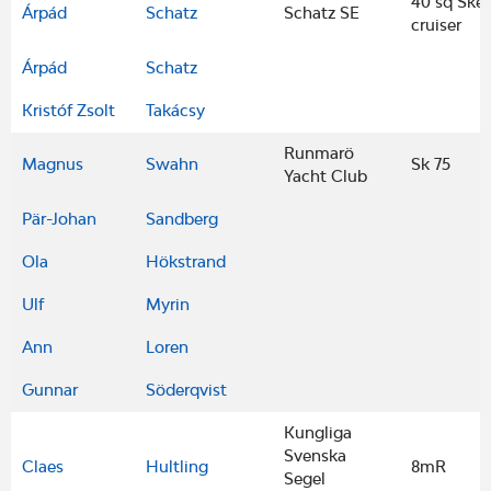
40 sq Sker
Árpád
Schatz
Schatz SE
cruiser
Árpád
Schatz
Kristóf Zsolt
Takácsy
Runmarö
Magnus
Swahn
Sk 75
Yacht Club
Pär-Johan
Sandberg
Ola
Hökstrand
Ulf
Myrin
Ann
Loren
Gunnar
Söderqvist
Kungliga
Svenska
Claes
Hultling
8mR
Segel