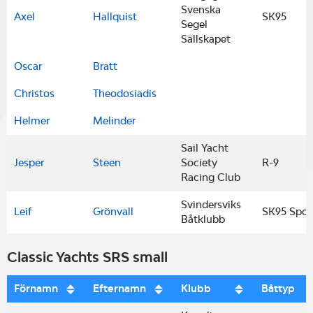
Svenska
Axel
Hallquist
SK95
Segel
Sällskapet
Oscar
Bratt
Christos
Theodosiadis
Helmer
Melinder
Sail Yacht
Jesper
Steen
Society
R-9
Racing Club
Svindersviks
Leif
Grönvall
SK95 Spor
Båtklubb
Classic Yachts SRS small
Förnamn
Efternamn
Klubb
Båttyp