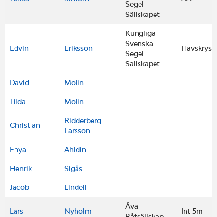
Segel
Sällskapet
Kungliga
Svenska
Edvin
Eriksson
Havskryss
Segel
Sällskapet
David
Molin
Tilda
Molin
Ridderberg
Christian
Larsson
Enya
Ahldin
Henrik
Sigås
Jacob
Lindell
Åva
Lars
Nyholm
Int 5m
Båtsällskap