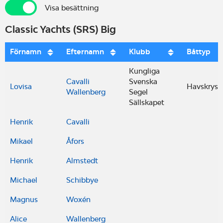
Visa besättning
Visa besättning
Classic Yachts (SRS) Big
Förnamn
Efternamn
Klubb
Båttyp
Kungliga
Cavalli
Svenska
Lovisa
Havskryss
Wallenberg
Segel
Sällskapet
Henrik
Cavalli
Mikael
Åfors
Henrik
Almstedt
Michael
Schibbye
Magnus
Woxén
Alice
Wallenberg