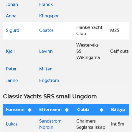
Johan
Franck
Anna
Klingspor
Hankø Yacht
Sigurd
Coates
M25
Club
Westerviks
Kjell
Levihn
SS
Gaff cutte
Wikingarna
Peter
Milten
Janne
Engström
Classic Yachts SRS small Ungdom
Förnamn
Efternamn
Klubb
Båttyp
Sandström
Chalmers
Lukas
Int 5m
Nordin
Seglarsällskap