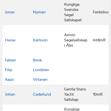
Kungliga
Svenska
Jonas
Nyman
Fenkölsrac
Segel
Sällskapet
Airisto
Hasse
Karlsson
Segelsällskap
Int8mR
i Åbo
Fabian
Brink
Filip
Lundsten
Aapo
Virtanen
Gamla Stans
Johan
Cederlund
Yacht
10mR
Sällskap
Kungliga