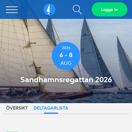
Visa
Logga in
Sailarena
sökfält
2026
6 - 8
AUG
Sandhamnsregattan 2026
ÖVERSIKT
DELTAGARLISTA