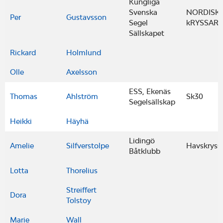
Kungliga
Svenska
NORDISK
Per
Gustavsson
Segel
kRYSSARE 
Sällskapet
Rickard
Holmlund
Olle
Axelsson
ESS, Ekenäs
Thomas
Ahlström
Sk30
Segelsällskap
Heikki
Häyhä
Lidingö
Amelie
Silfverstolpe
Havskryss
Båtklubb
Lotta
Thorelius
Streiffert
Dora
Tolstoy
Marie
Wall