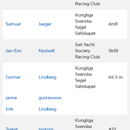
Racing Club
Kungliga
Svenska
Samuel
Jaeger
6mR
Segel
Sällskapet
Sail Yacht
Jan-Eric
Nystedt
Society
Sk30
Racing Club
Kungliga
Svenska
Gunnar
Lindberg
Int 5 m
Segel
Sällskapet
janne
gustavsson
Erik
Lindberg
Kungliga
Svenska
Torkel
Sintorn
A22