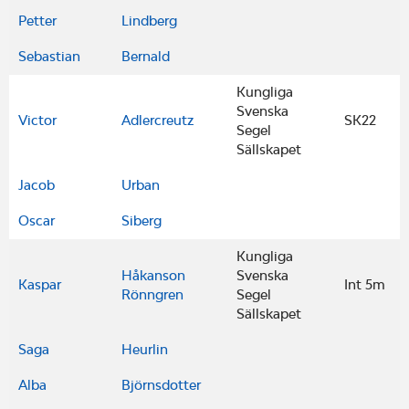
Petter
Lindberg
Sebastian
Bernald
Kungliga
Svenska
Victor
Adlercreutz
SK22
Segel
Sällskapet
Jacob
Urban
Oscar
Siberg
Kungliga
Håkanson
Svenska
Kaspar
Int 5m
Rönngren
Segel
Sällskapet
Saga
Heurlin
Alba
Björnsdotter