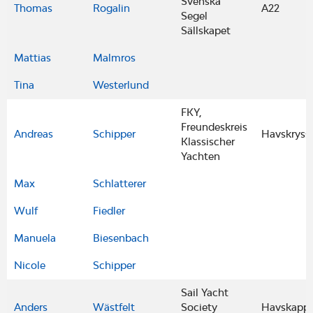
Svenska
Thomas
Rogalin
A22
Segel
Sällskapet
Mattias
Malmros
Tina
Westerlund
FKY,
Freundeskreis
Andreas
Schipper
Havskryss
Klassischer
Yachten
Max
Schlatterer
Wulf
Fiedler
Manuela
Biesenbach
Nicole
Schipper
Sail Yacht
Anders
Wästfelt
Society
Havskapps