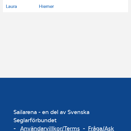
Laura
Hiemer
Sailarena - en del av Svenska
Seglarförbundet
-
Användarvillkor/Terms
-
Fråga/Ask