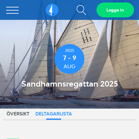
Visa
Logga in
Sailarena
sökfält
2025
7 - 9
AUG
Sandhamnsregattan 2025
ÖVERSIKT
DELTAGARLISTA