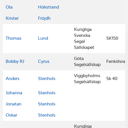
Ola
Hökstrand
Krister
Fröjdh
Kungliga
Svenska
Thomas
Lund
SK150
Segel
Sällskapet
Göta
Bobby RJ
Cyrus
Fenkölsrac
Segelsällskap
Viggbyholms
Anders
Stenhols
Sk 40
Segelsällskap
Johanna
Stenhols
Jonatan
Stenhols
Oskar
Stenhols
Kungliga