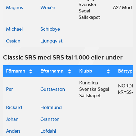
Svenska
Magnus
Woxén
A22 Mod
Segel
Sällskapet
Michael
Schibbye
Ossian
Ljungqvist
Classic SRS med SRS tal 1.000 eller under
Förnamn
Efternamn
Klubb
Båttyp
Kungliga
NORDIS
Per
Gustavsson
Svenska Segel
kRYSSAR
Sällskapet
Rickard
Holmlund
Johan
Gransten
Anders
Löfdahl