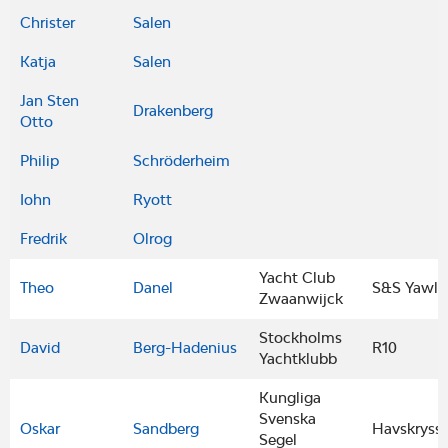
Christer
Salen
Katja
Salen
Jan Sten
Drakenberg
Otto
Philip
Schröderheim
Iohn
Ryott
Fredrik
Olrog
Yacht Club
Theo
Danel
S&S Yawl
Zwaanwijck
Stockholms
David
Berg-Hadenius
R10
Yachtklubb
Kungliga
Svenska
Oskar
Sandberg
Havskryssa
Segel