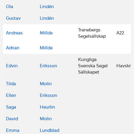
Ola
Lindén
Gustav
Lindén
Tranebergs
Andreas
Millde
A22
Segelsällskap
Adrian
Millde
Kungliga
Edvin
Eriksson
Svenska Segel
Havskry
Sällskapet
Tilda
Molin
Ellen
Eriksson
Saga
Heurlin
David
Molin
Emma
Lundblad