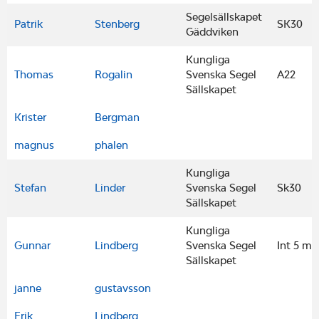
Segelsällskapet
Patrik
Stenberg
SK30
Gäddviken
Kungliga
Thomas
Rogalin
Svenska Segel
A22
Sällskapet
Krister
Bergman
magnus
phalen
Kungliga
Stefan
Linder
Svenska Segel
Sk30
Sällskapet
Kungliga
Gunnar
Lindberg
Svenska Segel
Int 5 m
Sällskapet
janne
gustavsson
Erik
Lindberg