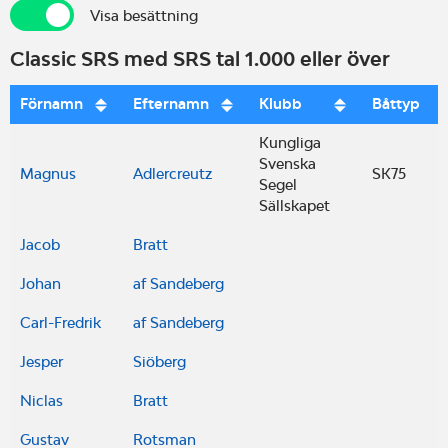
Visa besättning
Visa besättning
Classic SRS med SRS tal 1.000 eller över
Förnamn
Efternamn
Klubb
Båttyp
Kungliga
Svenska
Magnus
Adlercreutz
SK75
Segel
Sällskapet
Jacob
Bratt
Johan
af Sandeberg
Carl-Fredrik
af Sandeberg
Jesper
Siöberg
Niclas
Bratt
Gustav
Rotsman