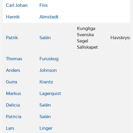
Carl Johan
Friis
Henrik
Almstedt
Kungliga
Svenska
Patrik
Salén
Havskryssa
Segel
Sällskapet
Thomas
Furuskog
Anders
Johnson
Gurra
Krantz
Markus
Lagerquist
Delicia
Salén
Patricia
Salén
Lars
Linger