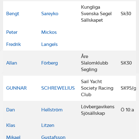
Kungliga
Bengt
Sareyko
Svenska Segel
Sk30
Sällskapet
Peter
Mickos
Fredrik
Langels
Åre
Allan
Förberg
Slalomklubb
SK30
Segling
Sail Yacht
GUNNAR
SCHREWELIUS
Society Racing
SK95/gaf
Club
Lövbergavikens
Dan
Hellström
Ö 10:a
Sjösällskap
Klas
Litzen
Mikael
Gustafsson