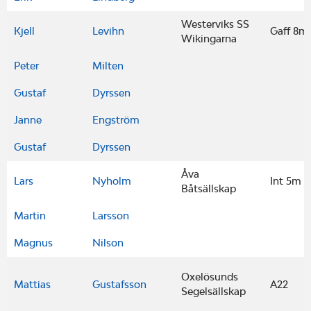
Westerviks SS
Kjell
Levihn
Gaff 8m
Wikingarna
Peter
Milten
Gustaf
Dyrssen
Janne
Engström
Gustaf
Dyrssen
Åva
Lars
Nyholm
Int 5m
Båtsällskap
Martin
Larsson
Magnus
Nilson
Oxelösunds
Mattias
Gustafsson
A22
Segelsällskap