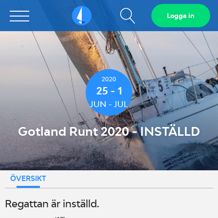
Visa
Logga in
Sailarena
sökfält
2020
25 - 1
JUN - JUL
Gotland Runt 2020 - INSTÄLLD
ÖVERSIKT
Regattan är inställd.