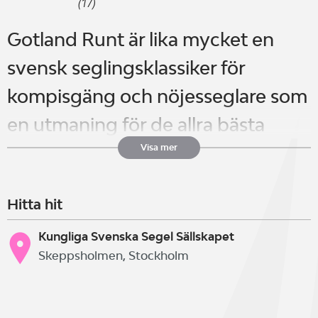
(17)
Gotland Runt är lika mycket en
svensk seglingsklassiker för
kompisgäng och nöjesseglare som
en utmaning för de allra bästa
proffsteamen från norra Europa.
Visa mer
Första tävlingen runt Gotland
Hitta hit
startade 1937, nu mer än 80-år
senare är tävlingen runt Gotland
Kungliga Svenska Segel Sällskapet
Skeppsholmen, Stockholm
en klassiker och världens största
årligen återkommande