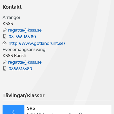
havskappsegling.
Kontakt
Arrangör
KSSS
regatta@ksss.se
08-556 166 80
http://www.gotlandrunt.se/
Evenemangsansvarig
KSSS Kansli
regatta@ksss.se
0856616680
Tävlingar/Klasser
SRS