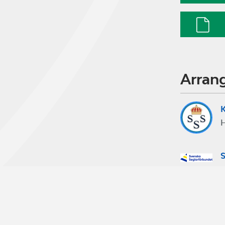
Arran
K
S