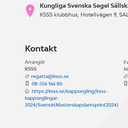
Kungliga Svenska Segel Sälls
KSSS klubbhus, Hotellvägen 9, 
Kontakt
Arrangör
E
KSSS
J
regatta@ksss.se
08-556 166 80
https://ksss.se/kappsegling/ksss-
kappseglingar-
2024/SvensktMasterskapdamsprint2024/