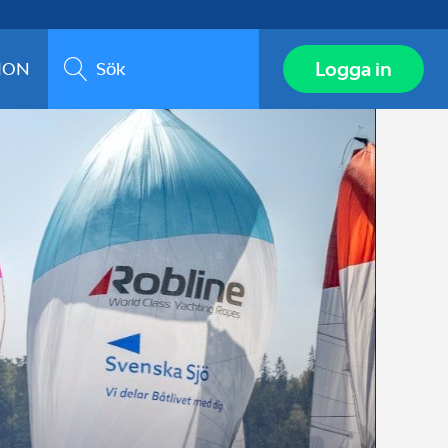
Sök
Logga in
ION