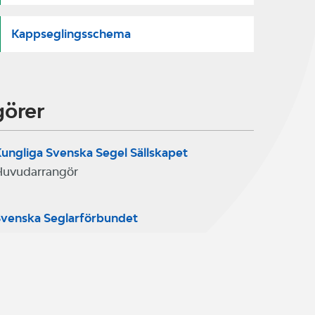
Kappseglingsschema
görer
ungliga Svenska Segel Sällskapet
Huvudarrangör
venska Seglarförbundet