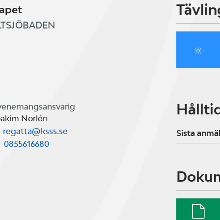
Tävlin
kapet
SALTSJÖBADEN
Hållti
venemangsansvarig
oakim Norlén
regatta@ksss.se
Sista anmä
0855616680
Doku