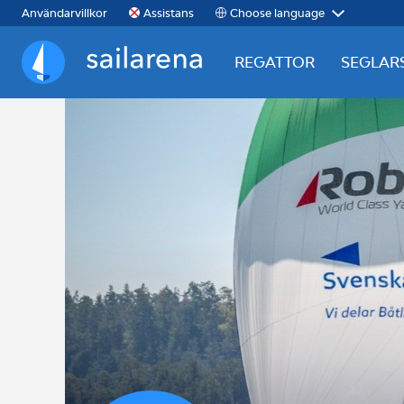
Choose language
Användarvillkor
Assistans
REGATTOR
SEGLAR
Sailarena