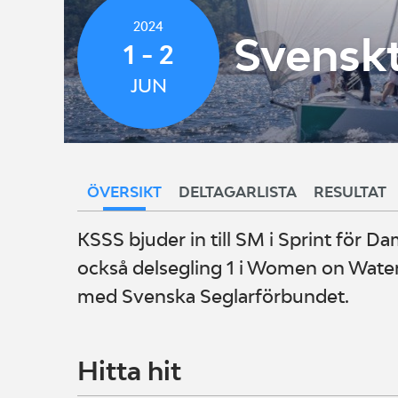
2024
Svenskt
1 - 2
JUN
ÖVERSIKT
DELTAGARLISTA
RESULTAT
KSSS bjuder in till SM i Sprint för Da
också delsegling 1 i Women on Wate
med Svenska Seglarförbundet.
Hitta hit