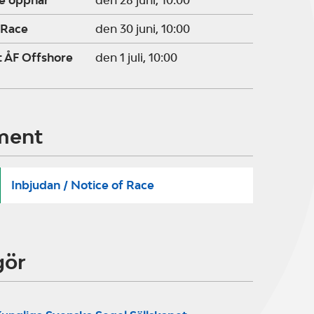
ge öppnar
den 28 juni, 10:00
 Race
den 30 juni, 10:00
t ÅF Offshore
den 1 juli, 10:00
ment
Inbjudan / Notice of Race
gör