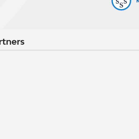
K
rtners