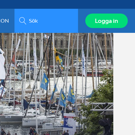
Sök
Logga in
ION