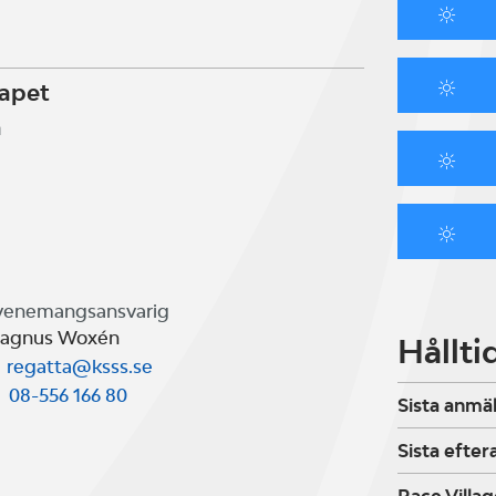
kapet
m
venemangsansvarig
agnus Woxén
Hållti
regatta@ksss.se
08-556 166 80
Sista anmä
Sista efte