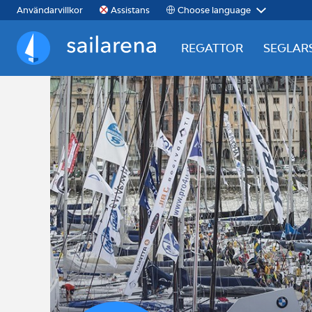
Choose language
Användarvillkor
Assistans
REGATTOR
SEGLAR
Sailarena