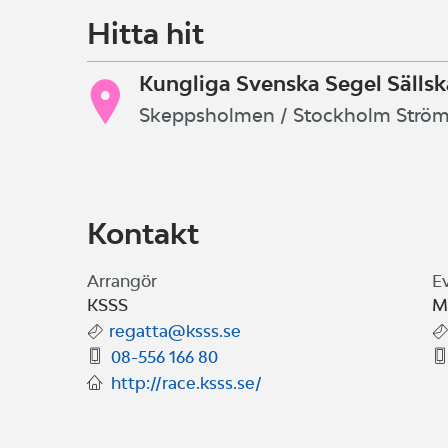
Hitta hit
Kungliga Svenska Segel Sälls
Skeppsholmen / Stockholm Strö
Kontakt
Arrangör
E
KSSS
M
regatta@ksss.se
08-556 166 80
http://race.ksss.se/