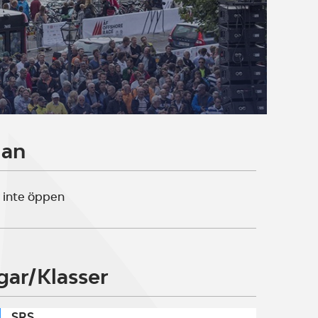
lan
 inte öppen
gar/Klasser
SRS