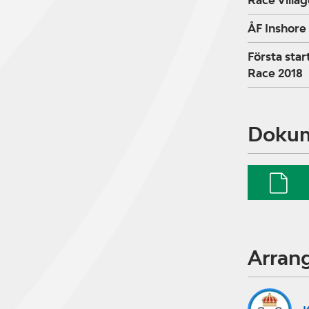
Race Villa
ÅF Inshore
Första star
Race 2018
Doku
Arran