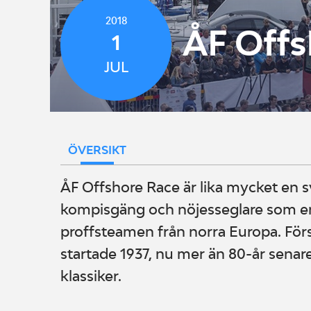
2018
ÅF Offs
1
JUL
ÖVERSIKT
ÅF Offshore Race är lika mycket en s
kompisgäng och nöjesseglare som en 
proffsteamen från norra Europa. För
startade 1937, nu mer än 80-år senar
klassiker.