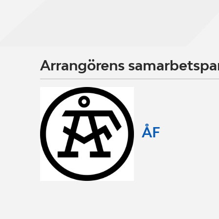
Arrangörens samarbetspa
ÅF