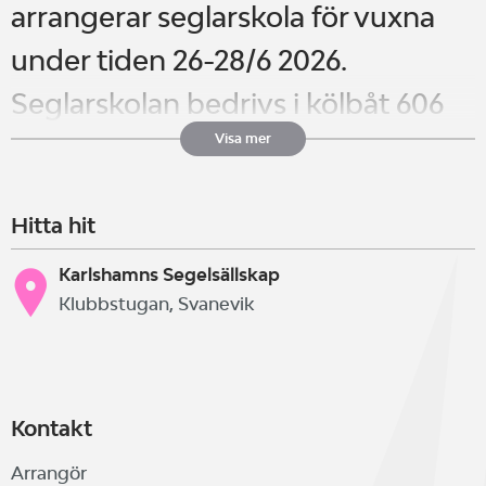
arrangerar seglarskola för vuxna
under tiden 26-28/6 2026.
Seglarskolan bedrivs i kölbåt 606
och IF och riktar sig till dig som är
Visa mer
nybörjare och vill lära dig segla.
Hitta hit
Även du som redan seglat lite är
självklart välkommen.
Karlshamns Segelsällskap
Klubbstugan, Svanevik
Anmäl genom att skicka ett mail till
:
utb@karlshamnssegelsallskap.se
Kontakt
Arrangör