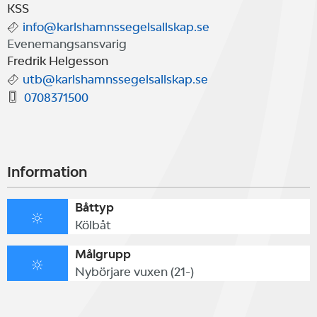
KSS
info@karlshamnssegelsallskap.se
Evenemangsansvarig
Fredrik Helgesson
utb@karlshamnssegelsallskap.se
0708371500
Information
Båttyp
Kölbåt
Målgrupp
Nybörjare vuxen (21-)