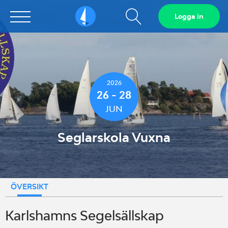
Visa
Logga in
Sailarena
sökfält
2026
26 - 28
JUN
Seglarskola Vuxna
ÖVERSIKT
Karlshamns Segelsällskap