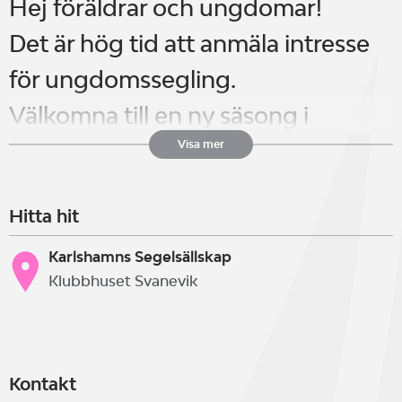
Hej föräldrar och ungdomar!
Det är hög tid att anmäla intresse
för ungdomssegling.
Välkomna till en ny säsong i
Karlshamns segelsällskap.
Visa mer
Hitta hit
I år fortsätter vi vår satsning mot
klubbens ungdomar. Klubben har
Karlshamns Segelsällskap
Klubbhuset Svanevik
satt upp en målsättning för
ungdomsverksamheten att ha
med minst två deltagare på DM i
Kontakt