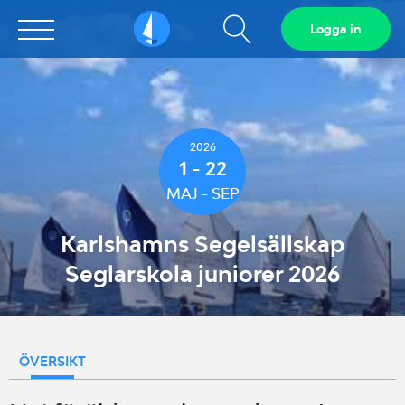
Visa
Logga in
Sailarena
sökfält
2026
1 - 22
MAJ - SEP
Karlshamns Segelsällskap
Seglarskola juniorer 2026
ÖVERSIKT