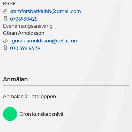
Åbord Runt.
KRBK
kramforsbatklubb@gmail.com
0706930425
För tidsberäkningar används
Evenemangsansvarig
Göran Arnoldsson
båtens SRS-tal för shorthand utan
l.goran.arnoldsson@telia.com
undanvindssegel, oavsett
070 392 63 39
besättningen storlek. Om man
under seglingen använder
Anmälan
undanvindssegel så används SRS-
talet för shorthand med
Anmälan är inte öppen
undanvindssegel.
Grön kunskapsnivå