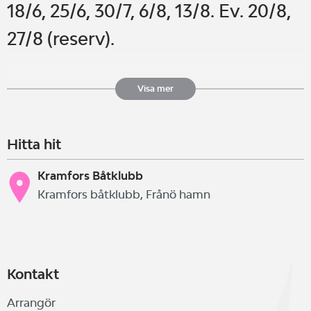
18/6, 25/6, 30/7, 6/8, 13/8. Ev. 20/8,
27/8 (reserv).
Ingen föranmälan behövs. För
Visa mer
deltagande i klubbmästerskapet
Hitta hit
fordras att båten är registrerad i
KrBK, att man genomfört minst
Kramfors Båtklubb
Kramfors båtklubb, Frånö hamn
hälften av de onsdagsseglingar
som anordnats under säsongen
och att man genomfört minst två
Kontakt
av Kramfors Race, Storön Runt och
Arrangör