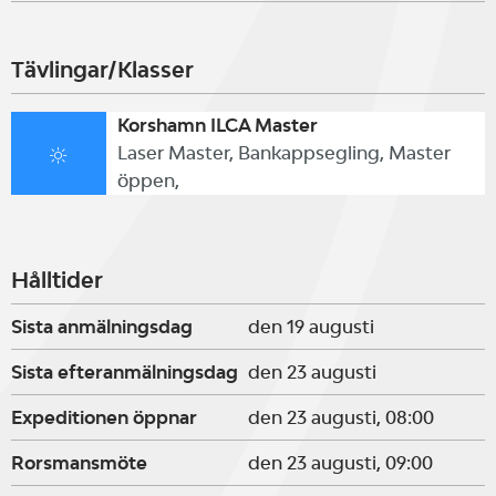
81598-5. Efter detta datum förhöjd
Tävlingar/Klasser
avgift 600 kr.
Korshamn ILCA Master
Laser Master, Bankappsegling, Master
Kommer du långväga ifrån och
öppen,
behöver övernatta? Skicka ett mail
till
Hålltider
korshamnsbatklubb@gmail.com
Sista anmälningsdag
den 19 augusti
så skall vi göra vårt bästa för att
Sista efteranmälningsdag
den 23 augusti
hjälpa dig.
Expeditionen öppnar
den 23 augusti, 08:00
Rorsmansmöte
den 23 augusti, 09:00