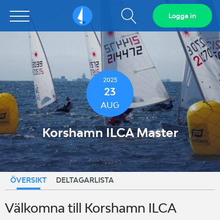
Visa
Logga in
Sailarena
sökfält
2025
23
AUG
Korshamn ILCA Master
ÖVERSIKT
DELTAGARLISTA
Välkomna till Korshamn ILCA