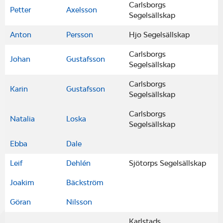
Carlsborgs
Petter
Axelsson
Segelsällskap
Anton
Persson
Hjo Segelsällskap
Carlsborgs
Johan
Gustafsson
Segelsällskap
Carlsborgs
Karin
Gustafsson
Segelsällskap
Carlsborgs
Natalia
Loska
Segelsällskap
Ebba
Dale
Leif
Dehlén
Sjötorps Segelsällskap
Joakim
Bäckström
Göran
Nilsson
Karlstads