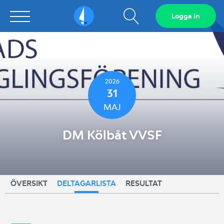
Visa
Logga in
Sailarena
sökfält
2026
31
MAJ
DM Kölbåt VVSF
ÖVERSIKT
DELTAGARLISTA
RESULTAT