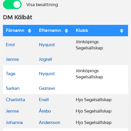
Visa besättning
Visa besättning
DM Kölbåt
Förnamn
Efternamn
Klubb
Jönköpings
Emil
Nyquist
Segelsällskap
Jennie
Jogrell
Jönköpings
Tage
Nyquist
Segelsällskap
Sarkan
Gazrawi
Charlotta
Enell
Hjo Segelsällskap
Jennie
Årebo
Hjo Segelsällskap
Johanna
Andersson
Hjo Segelsällskap