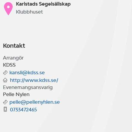
Karlstads Segelsällskap
Klubbhuset
Kontakt
Arrangör
KDSS
kansli@kdss.se
http://www.kdss.se/
Evenemangsansvarig
Pelle Nylen
pelle@pellenyhlen.se
0733472465