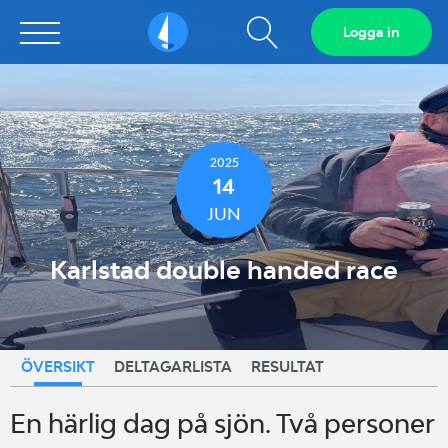
Visa
Logga in
Sailarena
sökfält
2025
14
JUN
Karlstad double handed race
ÖVERSIKT
DELTAGARLISTA
RESULTAT
En härlig dag på sjön. Två personer